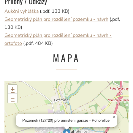
Přílohy / Odkazy
Aukční vyhláška
(.pdf, 133 KB)
Geometrický plán pro rozdělení pozemku - návrh
(.pdf,
130 KB)
Geometrický plán pro rozdělení pozemku - návrh -
ortofoto
(.pdf, 484 KB)
MAPA
+
−
×
Pozemek (127/20) pro umístění garáže - Pohořelice