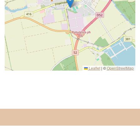
Leaflet
|
©
OpenStreetMap