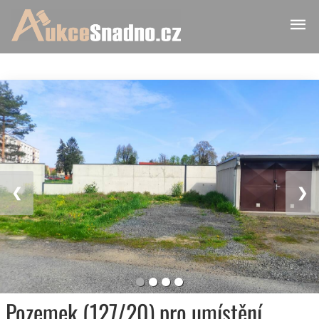
❮
❯
Pozemek (127/20) pro umístění