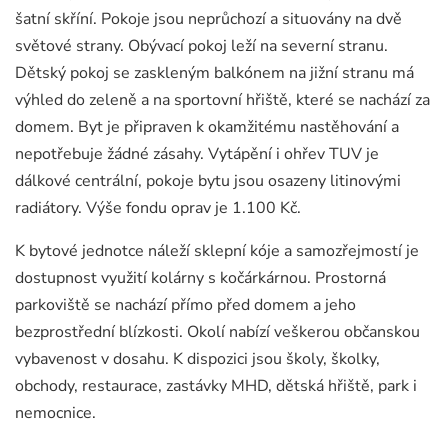
šatní skříní. Pokoje jsou neprůchozí a situovány na dvě
světové strany. Obývací pokoj leží na severní stranu.
Dětský pokoj se zaskleným balkónem na jižní stranu má
výhled do zeleně a na sportovní hřiště, které se nachází za
domem. Byt je připraven k okamžitému nastěhování a
nepotřebuje žádné zásahy. Vytápění i ohřev TUV je
dálkové centrální, pokoje bytu jsou osazeny litinovými
radiátory. Výše fondu oprav je 1.100 Kč.
K bytové jednotce náleží sklepní kóje a samozřejmostí je
dostupnost využití kolárny s kočárkárnou. Prostorná
parkoviště se nachází přímo před domem a jeho
bezprostřední blízkosti. Okolí nabízí veškerou občanskou
vybavenost v dosahu. K dispozici jsou školy, školky,
obchody, restaurace, zastávky MHD, dětská hřiště, park i
nemocnice.