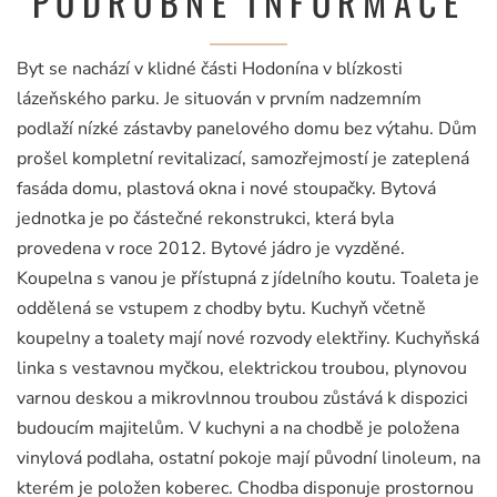
PODROBNÉ INFORMACE
Byt se nachází v klidné části Hodonína v blízkosti
lázeňského parku. Je situován v prvním nadzemním
podlaží nízké zástavby panelového domu bez výtahu. Dům
prošel kompletní revitalizací, samozřejmostí je zateplená
fasáda domu, plastová okna i nové stoupačky. Bytová
jednotka je po částečné rekonstrukci, která byla
provedena v roce 2012. Bytové jádro je vyzděné.
Koupelna s vanou je přístupná z jídelního koutu. Toaleta je
oddělená se vstupem z chodby bytu. Kuchyň včetně
koupelny a toalety mají nové rozvody elektřiny. Kuchyňská
linka s vestavnou myčkou, elektrickou troubou, plynovou
varnou deskou a mikrovlnnou troubou zůstává k dispozici
budoucím majitelům. V kuchyni a na chodbě je položena
vinylová podlaha, ostatní pokoje mají původní linoleum, na
kterém je položen koberec. Chodba disponuje prostornou