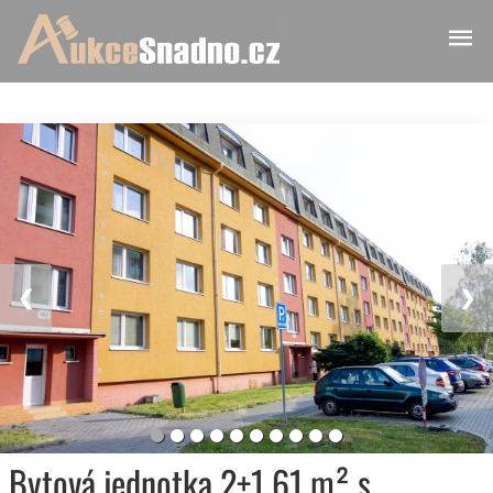
❮
❯
Bytová jednotka 2+1 61 m² s