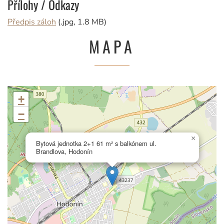
Přílohy / Odkazy
Předpis záloh
(.jpg, 1.8 MB)
MAPA
+
−
×
Bytová jednotka 2+1 61 m² s balkónem ul.
Brandlova, Hodonín