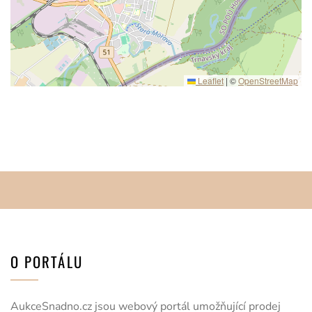
Leaflet
|
©
OpenStreetMap
O PORTÁLU
AukceSnadno.cz jsou webový portál umožňující prodej